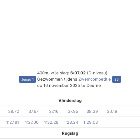
400m. vrije slag:
6:07.02
(D-niveau)
Gezwommen tijdens
Zwemcompetitie
Jeugd 1
25
op 16 november 2025 te Deurne
Vlinderslag
38.72
37.67
37.16
37.95
38.39
36.19
1:27.81
1:27.00
1:32.28
1:23.24
1:29.03
Rugslag