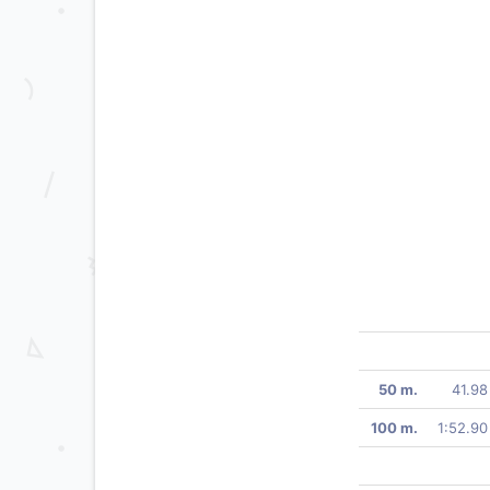
50 m.
41.98
100 m.
1:52.90