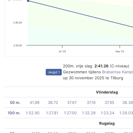
2:40.00
2:30.00
Jul '25
Sep '25
200m. vrije slag:
2:41.26
(C-niveau)
Gezwommen tijdens
Brabantse Kamp
Jeugd 1
op 30 november 2025 te Tilburg
Vlinderslag
50 m.
41.98
38.72
37.67
37.16
37.95
38.39
100 m.
1:52.90
1:27.81
1:27.00
1:32.28
1:23.24
1:29.03
Rugslag