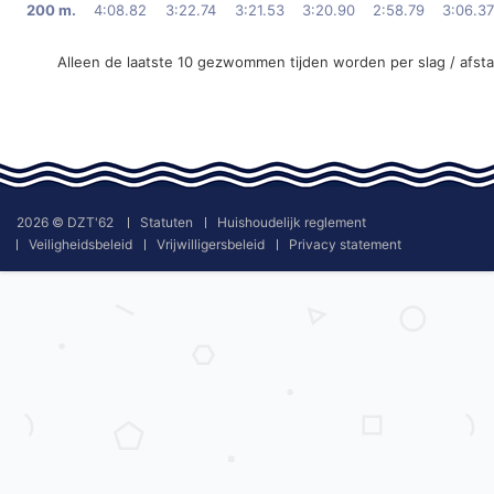
200 m.
4:08.82
3:22.74
3:21.53
3:20.90
2:58.79
3:06.37
Alleen de laatste 10 gezwommen tijden worden per slag / afst
2026 © DZT'62
Statuten
Huishoudelijk reglement
Veiligheidsbeleid
Vrijwilligersbeleid
Privacy statement