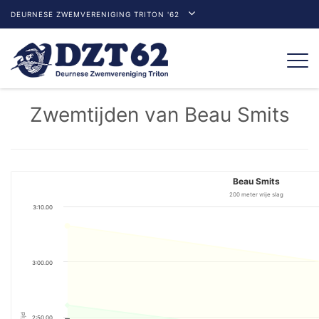
DEURNESE ZWEMVERENIGING TRITON '62
Togg
navi
Zwemtijden van Beau Smits
Beau Smits
200 meter vrije slag
3:10.00
3:00.00
Tijd
2:50.00