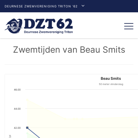
DEURNESE ZWEMVERENIGING TRITON '62
Togg
navi
Zwemtijden van Beau Smits
Beau Smits
50 meter vlinderslag
46.00
44.00
42.00
Tijd