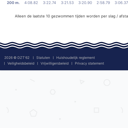
200 m.
4:08.82
3:22.74
3:21.53
3:20.90
2:58.79
3:06.37
Alleen de laatste 10 gezwommen tijden worden per slag / afst
2026 © DZT'62
Statuten
Huishoudelijk reglement
Veiligheidsbeleid
Vrijwilligersbeleid
Privacy statement