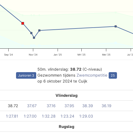
Sep '24
Nov '24
Jan '25
Mrt '25
Mei '25
Jul '
50m. vlinderslag:
38.72
(C-niveau)
Gezwommen tijdens
Zwemcompetitie
Junioren 3
25
op 6 oktober 2024 te Cuijk
Vlinderslag
38.72
37.67
37.16
37.95
38.39
36.19
1:27.81
1:27.00
1:32.28
1:23.24
1:29.03
Rugslag