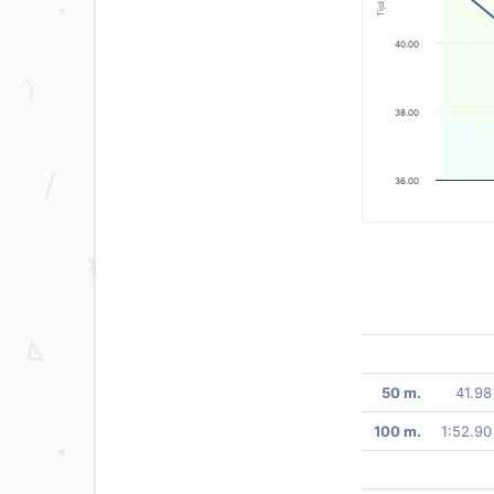
Tijd
40.00
38.00
36.00
50 m.
41.98
100 m.
1:52.90