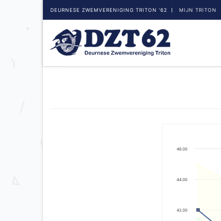
DEURNESE ZWEMVERENIGING TRITON '62
MIJN TRITON
46.00
44.00
42.00