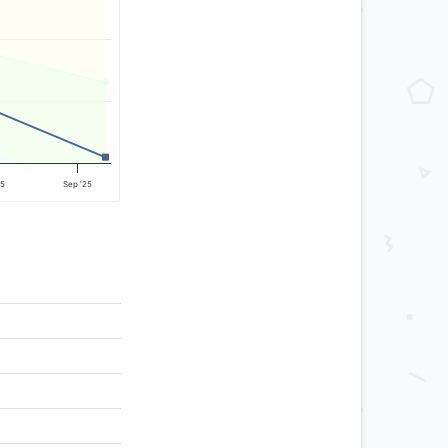
25
Sep '25