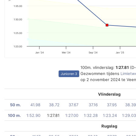
1:35.00
1:30.00
1:25.00
1:20.00
Jan '24
Mei '24
Sep '24
Jan '25
100m. vlinderslag:
1:27.81
(D-
Gezwommen tijdens
Limietwe
Junioren 3
op 2 november 2024 te Veen
Vlinderslag
50 m.
41.98
38.72
37.67
37.16
37.95
38.39
100 m.
1:52.90
1:27.81
1:27.00
1:32.28
1:23.24
1:29.03
Rugslag