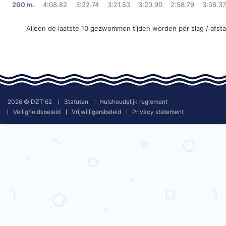
200 m.
4:08.82
3:22.74
3:21.53
3:20.90
2:58.79
3:06.37
Alleen de laatste 10 gezwommen tijden worden per slag / afst
2026 © DZT'62
Statuten
Huishoudelijk reglement
Veiligheidsbeleid
Vrijwilligersbeleid
Privacy statement