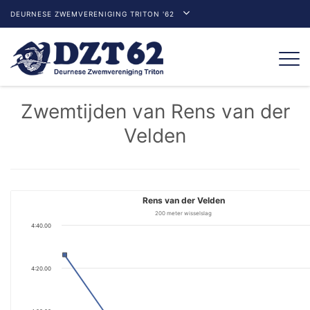
DEURNESE ZWEMVERENIGING TRITON '62
Togg
navi
Zwemtijden van Rens van der
Velden
Rens van der Velden
200 meter wisselslag
4:40.00
4:20.00