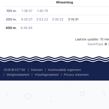
Wisselslag
100 m.
1:38.07
1:40.76
200 m.
4:26.07
3:53.23
3:39.22
3:16.91
400 m.
6:45.84
Laatste update: 10 m
SwimTrack
© 
2026 © DZT'62
Statuten
Huishoudelijk reglement
Veiligheidsbeleid
Vrijwilligersbeleid
Privacy statement