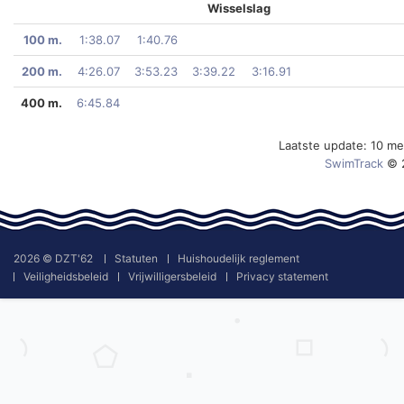
Wisselslag
100 m.
1:38.07
1:40.76
200 m.
4:26.07
3:53.23
3:39.22
3:16.91
400 m.
6:45.84
Laatste update: 10 m
SwimTrack
© 
2026 © DZT'62
Statuten
Huishoudelijk reglement
Veiligheidsbeleid
Vrijwilligersbeleid
Privacy statement