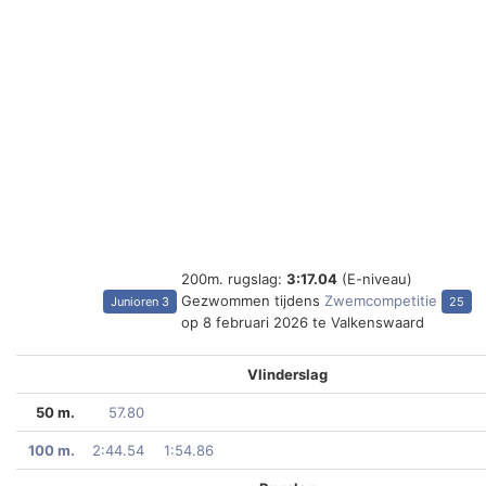
200m. rugslag:
3:17.04
(E-niveau)
Gezwommen tijdens
Zwemcompetitie
Junioren 3
25
op 8 februari 2026 te Valkenswaard
Vlinderslag
50 m.
57.80
100 m.
2:44.54
1:54.86