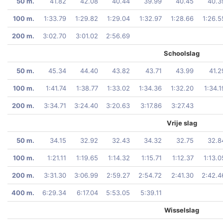
50 m.
41.82
42.08
40.44
39.99
40.45
40.3
100 m.
1:33.79
1:29.82
1:29.04
1:32.97
1:28.66
1:26.5
200 m.
3:02.70
3:01.02
2:56.69
Schoolslag
50 m.
45.34
44.40
43.82
43.71
43.99
41.2
100 m.
1:41.74
1:38.77
1:33.02
1:34.36
1:32.20
1:34.1
200 m.
3:34.71
3:24.40
3:20.63
3:17.86
3:27.43
Vrije slag
50 m.
34.15
32.92
32.43
34.32
32.75
32.8
100 m.
1:21.11
1:19.65
1:14.32
1:15.71
1:12.37
1:13.0
200 m.
3:31.30
3:06.99
2:59.27
2:54.72
2:41.30
2:42.4
400 m.
6:29.34
6:17.04
5:53.05
5:39.11
Wisselslag