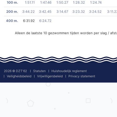
100 m.
1:51.11
1:47.46
1:50.27
1:28.32
1:24.74
200 m.
3:44.22
3:42.45
3:14.67
3:23.32
3:24.52
3:11.2
400 m.
6:31.92
6:24.72
Alleen de laatste 10 gezwommen tijden worden per slag / afs
2026 © DZT'62
Statuten
Huishoudelijk reglement
Veiligheidsbeleid
Vrijwilligersbeleid
Privacy statement