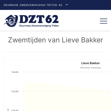
DEURNESE ZWEMVERENIGING TRITON '62
Togg
navi
Zwemtijden van Lieve Bakker
Lieve Bakker
400 meter wisselslag
7:40.00
7:20.00
Tijd
7:00.00