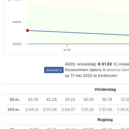
6:40.00
6:20.00
Jul '25
400m. wisselslag:
6:31.92
(C-nivea
Gezwommen tijdens
Brabantse Ka
Junioren 3
op 17 mei 2025 te Eindhoven
Vlinderslag
50 m.
43.35
42.28
39.25
38.09
36.78
37.2
100 m.
2:04.13
2:03.06
2:04.07
1:51.29
1:30.94
1:29.5
Rugslag