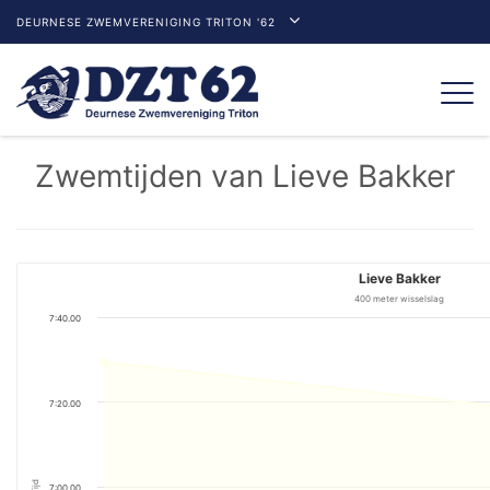
DEURNESE ZWEMVERENIGING TRITON '62
Togg
navi
Zwemtijden van Lieve Bakker
Lieve Bakker
400 meter wisselslag
7:40.00
7:20.00
Tijd
7:00.00