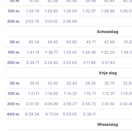
50 m.
41.82
42.08
40.44
39.99
40.45
40.3
100 m.
1:33.79
1:29.82
1:29.04
1:32.97
1:28.66
1:26.5
200 m.
3:02.70
3:01.02
2:56.69
Schoolslag
50 m.
45.34
44.40
43.82
43.71
43.99
41.2
100 m.
1:41.74
1:38.77
1:33.02
1:34.36
1:32.20
1:34.1
200 m.
3:34.71
3:24.40
3:20.63
3:17.86
3:27.43
Vrije slag
50 m.
34.15
32.92
32.43
34.32
32.75
32.8
100 m.
1:21.11
1:19.65
1:14.32
1:15.71
1:12.37
1:13.0
200 m.
3:31.30
3:06.99
2:59.27
2:54.72
2:41.30
2:42.4
400 m.
6:29.34
6:17.04
5:53.05
5:39.11
Wisselslag