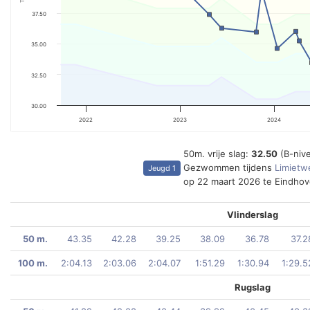
37.50
35.00
32.50
30.00
2022
2023
2024
50m. vrije slag:
32.50
(B-niv
Gezwommen tijdens
Limietwe
Jeugd 1
op 22 maart 2026 te Eindho
Vlinderslag
50 m.
43.35
42.28
39.25
38.09
36.78
37.2
100 m.
2:04.13
2:03.06
2:04.07
1:51.29
1:30.94
1:29.5
Rugslag