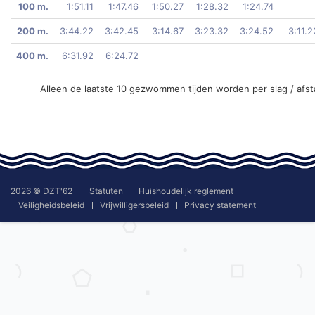
100 m.
1:51.11
1:47.46
1:50.27
1:28.32
1:24.74
200 m.
3:44.22
3:42.45
3:14.67
3:23.32
3:24.52
3:11.2
400 m.
6:31.92
6:24.72
Alleen de laatste 10 gezwommen tijden worden per slag / afs
2026 © DZT'62
Statuten
Huishoudelijk reglement
Veiligheidsbeleid
Vrijwilligersbeleid
Privacy statement