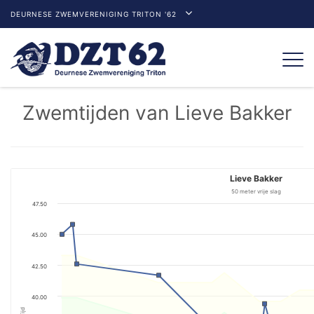
DEURNESE ZWEMVERENIGING TRITON '62
Togg
navi
Zwemtijden van Lieve Bakker
Lieve Bakker
50 meter vrije slag
47.50
45.00
42.50
40.00
Tijd