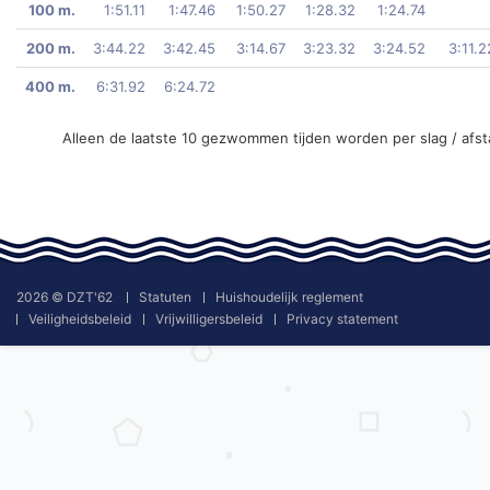
100 m.
1:51.11
1:47.46
1:50.27
1:28.32
1:24.74
200 m.
3:44.22
3:42.45
3:14.67
3:23.32
3:24.52
3:11.2
400 m.
6:31.92
6:24.72
Alleen de laatste 10 gezwommen tijden worden per slag / afs
2026 © DZT'62
Statuten
Huishoudelijk reglement
Veiligheidsbeleid
Vrijwilligersbeleid
Privacy statement