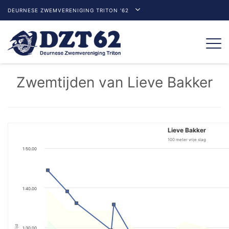
DEURNESE ZWEMVERENIGING TRITON '62
Togg
navi
Zwemtijden van Lieve Bakker
Lieve Bakker
100 meter vrije slag
1:50.00
1:40.00
Tijd
1:30.00