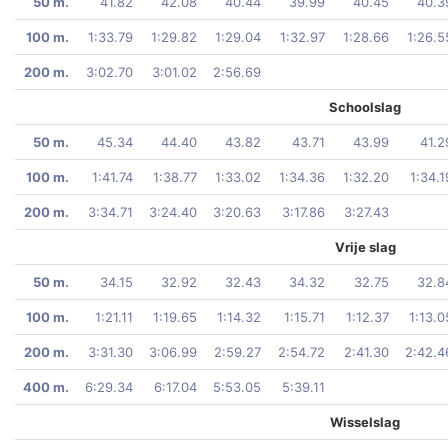
50 m.
41.82
42.08
40.44
39.99
40.45
40.3
100 m.
1:33.79
1:29.82
1:29.04
1:32.97
1:28.66
1:26.5
200 m.
3:02.70
3:01.02
2:56.69
Schoolslag
50 m.
45.34
44.40
43.82
43.71
43.99
41.2
100 m.
1:41.74
1:38.77
1:33.02
1:34.36
1:32.20
1:34.1
200 m.
3:34.71
3:24.40
3:20.63
3:17.86
3:27.43
Vrije slag
50 m.
34.15
32.92
32.43
34.32
32.75
32.8
100 m.
1:21.11
1:19.65
1:14.32
1:15.71
1:12.37
1:13.0
200 m.
3:31.30
3:06.99
2:59.27
2:54.72
2:41.30
2:42.4
400 m.
6:29.34
6:17.04
5:53.05
5:39.11
Wisselslag