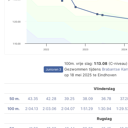
1:20.00
1:10.00
2022
2023
2024
100m. vrije slag:
1:13.08
(C-niveau)
Gezwommen tijdens
Brabantse Ka
Junioren 3
op 18 mei 2025 te Eindhoven
Vlinderslag
50 m.
43.35
42.28
39.25
38.09
36.78
37.2
100 m.
2:04.13
2:03.06
2:04.07
1:51.29
1:30.94
1:29.5
Rugslag