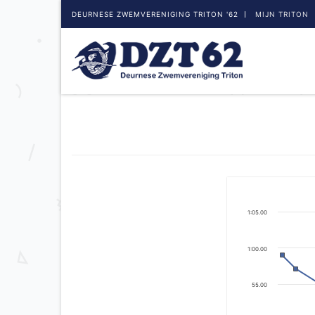
DEURNESE ZWEMVERENIGING TRITON '62
MIJN TRITON
1:05.00
1:00.00
55.00