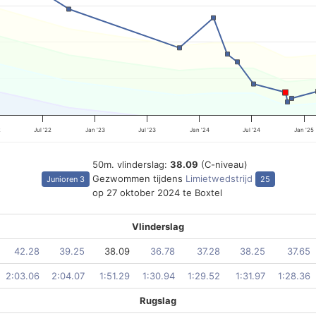
2
Jul '22
Jan '23
Jul '23
Jan '24
Jul '24
Jan '25
50m. vlinderslag:
38.09
(C-niveau)
Gezwommen tijdens
Limietwedstrijd
Junioren 3
25
op 27 oktober 2024 te Boxtel
Vlinderslag
42.28
39.25
38.09
36.78
37.28
38.25
37.65
2:03.06
2:04.07
1:51.29
1:30.94
1:29.52
1:31.97
1:28.36
Rugslag