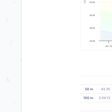
Tijd
50.00
45.00
40.00
35.00
Jan '2
50 m.
43.35
100 m.
2:04.13