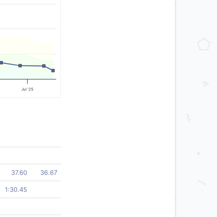
Jul '25
37.60
36.67
1:30.45