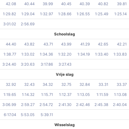
42.08
40.44
39.99
40.45
40.39
40.82
39.81
1:29.82
1:29.04
1:32.97
1:28.66
1:26.55
1:25.49
1:25.14
3:01.02
2:56.69
Schoolslag
44.40
43.82
43.71
43.99
41.29
42.65
42.21
1:38.77
1:33.02
1:34.36
1:32.20
1:34.19
1:33.40
1:33.83
3:24.40
3:20.63
3:17.86
3:27.43
Vrije slag
32.92
32.43
34.32
32.75
32.84
33.31
33.37
1:19.65
1:14.32
1:15.71
1:12.37
1:13.05
1:11.59
1:13.08
3:06.99
2:59.27
2:54.72
2:41.30
2:42.46
2:45.38
2:40.04
6:17.04
5:53.05
5:39.11
Wisselslag