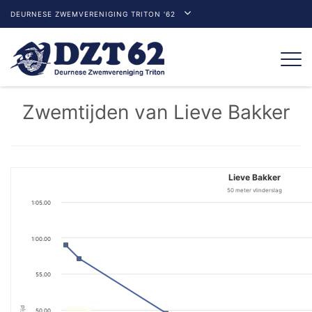
DEURNESE ZWEMVERENIGING TRITON '62
Togg
navi
Zwemtijden van Lieve Bakker
Lieve Bakker
50 meter vlinderslag
1:05.00
1:00.00
55.00
Tijd
50.00