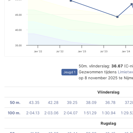
45.00
40.00
35.00
Jan '22
Jul '22
Jan '23
Jul '23
Jan '24
50m. vlinderslag:
36.67
(C-n
Gezwommen tijdens
Limietwe
Jeugd 1
op 8 november 2025 te Nijm
Vlinderslag
50 m.
43.35
42.28
39.25
38.09
36.78
37.2
100 m.
2:04.13
2:03.06
2:04.07
1:51.29
1:30.94
1:29.5
Rugslag