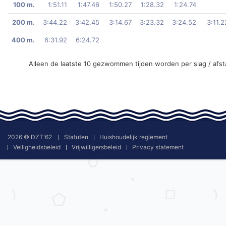
100 m.
1:51.11
1:47.46
1:50.27
1:28.32
1:24.74
200 m.
3:44.22
3:42.45
3:14.67
3:23.32
3:24.52
3:11.2
400 m.
6:31.92
6:24.72
Alleen de laatste 10 gezwommen tijden worden per slag / afs
2026 © DZT'62
Statuten
Huishoudelijk reglement
Veiligheidsbeleid
Vrijwilligersbeleid
Privacy statement