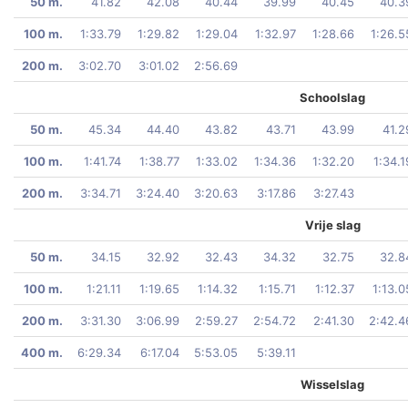
50 m.
41.82
42.08
40.44
39.99
40.45
40.3
100 m.
1:33.79
1:29.82
1:29.04
1:32.97
1:28.66
1:26.5
200 m.
3:02.70
3:01.02
2:56.69
Schoolslag
50 m.
45.34
44.40
43.82
43.71
43.99
41.2
100 m.
1:41.74
1:38.77
1:33.02
1:34.36
1:32.20
1:34.1
200 m.
3:34.71
3:24.40
3:20.63
3:17.86
3:27.43
Vrije slag
50 m.
34.15
32.92
32.43
34.32
32.75
32.8
100 m.
1:21.11
1:19.65
1:14.32
1:15.71
1:12.37
1:13.0
200 m.
3:31.30
3:06.99
2:59.27
2:54.72
2:41.30
2:42.4
400 m.
6:29.34
6:17.04
5:53.05
5:39.11
Wisselslag