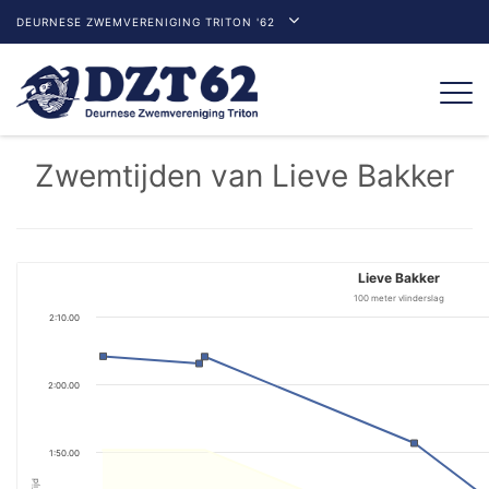
DEURNESE ZWEMVERENIGING TRITON '62
Togg
navi
Zwemtijden van Lieve Bakker
Lieve Bakker
100 meter vlinderslag
2:10.00
2:00.00
1:50.00
Tijd