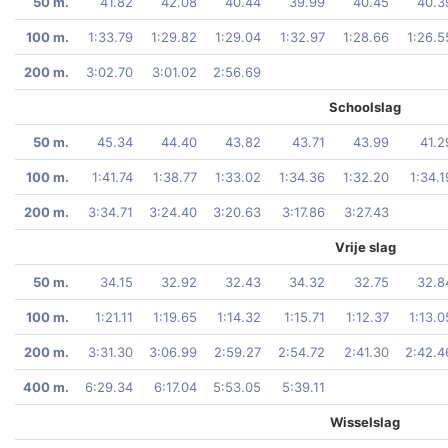
50 m.
41.82
42.08
40.44
39.99
40.45
40.3
100 m.
1:33.79
1:29.82
1:29.04
1:32.97
1:28.66
1:26.5
200 m.
3:02.70
3:01.02
2:56.69
Schoolslag
50 m.
45.34
44.40
43.82
43.71
43.99
41.2
100 m.
1:41.74
1:38.77
1:33.02
1:34.36
1:32.20
1:34.1
200 m.
3:34.71
3:24.40
3:20.63
3:17.86
3:27.43
Vrije slag
50 m.
34.15
32.92
32.43
34.32
32.75
32.8
100 m.
1:21.11
1:19.65
1:14.32
1:15.71
1:12.37
1:13.0
200 m.
3:31.30
3:06.99
2:59.27
2:54.72
2:41.30
2:42.4
400 m.
6:29.34
6:17.04
5:53.05
5:39.11
Wisselslag