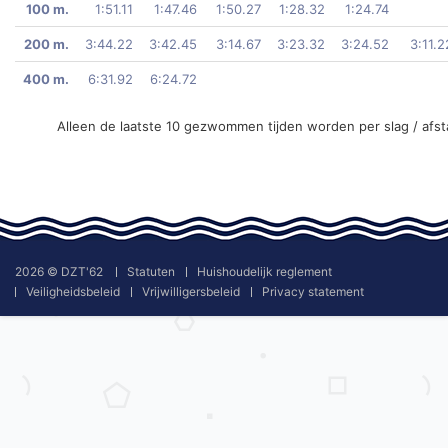
100 m.
1:51.11
1:47.46
1:50.27
1:28.32
1:24.74
200 m.
3:44.22
3:42.45
3:14.67
3:23.32
3:24.52
3:11.2
400 m.
6:31.92
6:24.72
Alleen de laatste 10 gezwommen tijden worden per slag / afs
2026 © DZT'62
Statuten
Huishoudelijk reglement
Veiligheidsbeleid
Vrijwilligersbeleid
Privacy statement