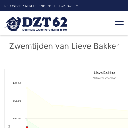
DEURNESE ZWEMVERENIGING TRITON '62
Togg
navi
Zwemtijden van Lieve Bakker
Lieve Bakker
200 meter schoolslag
4:00.00
3:50.00
3:40.00
Tijd