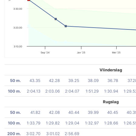
3:30.00
3:20.00
3:10.00
Sep '24
Jan '25
Mei '25
Vlinderslag
50 m.
43.35
42.28
39.25
38.09
36.78
37.2
100 m.
2:04.13
2:03.06
2:04.07
1:51.29
1:30.94
1:29.5
Rugslag
50 m.
41.82
42.08
40.44
39.99
40.45
40.3
100 m.
1:33.79
1:29.82
1:29.04
1:32.97
1:28.66
1:26.5
200 m.
3:02.70
3:01.02
2:56.69