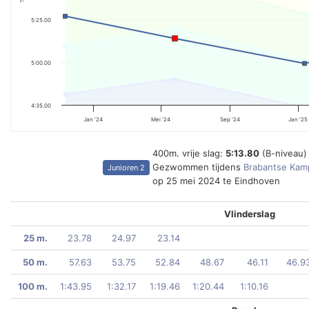
5:25.00
5:00.00
4:35.00
Jan '24
Mei '24
Sep '24
Jan '25
400m. vrije slag:
5:13.80
(B-niveau)
Gezwommen tijdens
Brabantse Kam
Junioren 2
op 25 mei 2024 te Eindhoven
Vlinderslag
25 m.
23.78
24.97
23.14
50 m.
57.63
53.75
52.84
48.67
46.11
46.9
100 m.
1:43.95
1:32.17
1:19.46
1:20.44
1:10.16