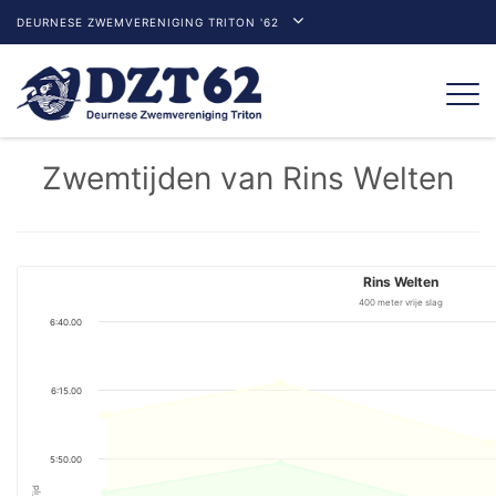
DEURNESE ZWEMVERENIGING TRITON '62
Togg
navi
Zwemtijden van Rins Welten
Rins Welten
400 meter vrije slag
6:40.00
6:15.00
5:50.00
Tijd