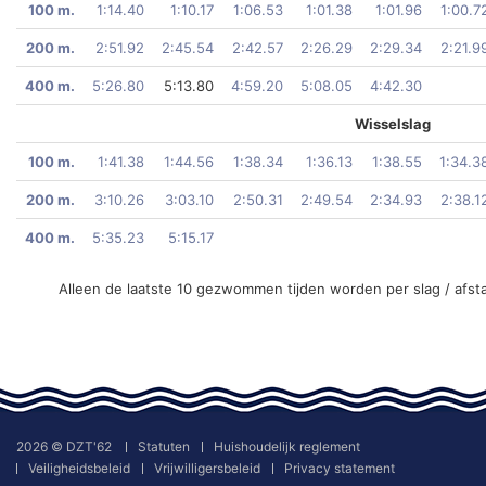
100 m.
1:14.40
1:10.17
1:06.53
1:01.38
1:01.96
1:00.7
200 m.
2:51.92
2:45.54
2:42.57
2:26.29
2:29.34
2:21.9
400 m.
5:26.80
5:13.80
4:59.20
5:08.05
4:42.30
Wisselslag
100 m.
1:41.38
1:44.56
1:38.34
1:36.13
1:38.55
1:34.3
200 m.
3:10.26
3:03.10
2:50.31
2:49.54
2:34.93
2:38.1
400 m.
5:35.23
5:15.17
Alleen de laatste 10 gezwommen tijden worden per slag / afst
2026 © DZT'62
Statuten
Huishoudelijk reglement
Veiligheidsbeleid
Vrijwilligersbeleid
Privacy statement