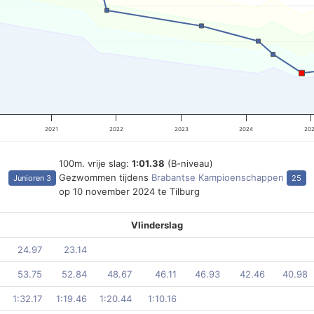
2021
2022
2023
2024
20
100m. vrije slag:
1:01.38
(B-niveau)
Gezwommen tijdens
Brabantse Kampioenschappen
Junioren 3
25
op 10 november 2024 te Tilburg
Vlinderslag
24.97
23.14
53.75
52.84
48.67
46.11
46.93
42.46
40.98
1:32.17
1:19.46
1:20.44
1:10.16