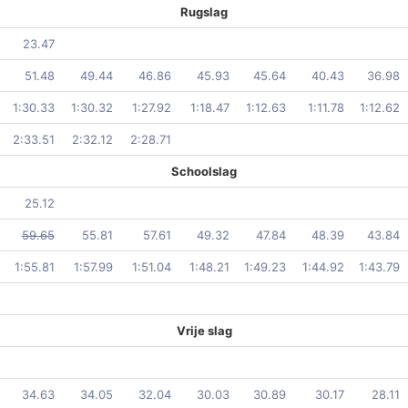
Rugslag
23.47
51.48
49.44
46.86
45.93
45.64
40.43
36.98
1:30.33
1:30.32
1:27.92
1:18.47
1:12.63
1:11.78
1:12.62
2:33.51
2:32.12
2:28.71
Schoolslag
25.12
59.65
55.81
57.61
49.32
47.84
48.39
43.84
1:55.81
1:57.99
1:51.04
1:48.21
1:49.23
1:44.92
1:43.79
Vrije slag
34.63
34.05
32.04
30.03
30.89
30.17
28.11