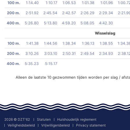
100 m.
1:14.40
1:10.17
1:06.53
1:01.38
1:01.96
1:00.7
200 m.
2:51.92
2:45.54
2:42.57
2:26.29
2:29.34
2:21.9
400 m.
5:26.80
5:13.80
4:59.20
5:08.05
4:42.30
Wisselslag
100 m.
1:41.38
1:44.56
1:38.34
1:36.13
1:38.55
1:34.3
200 m.
3:10.26
3:03.10
2:50.31
2:49.54
2:34.93
2:38.1
400 m.
5:35.23
5:15.17
Alleen de laatste 10 gezwommen tijden worden per slag / afst
2026 © DZT'62
Statuten
Huishoudelijk reglement
Veiligheidsbeleid
Vrijwilligersbeleid
Privacy statement