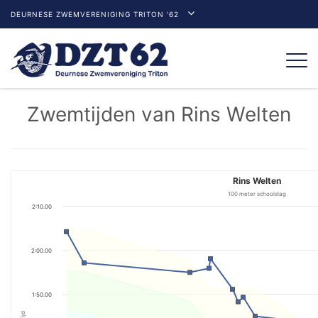
DEURNESE ZWEMVERENIGING TRITON '62
Togg
navi
Zwemtijden van Rins Welten
Rins Welten
100 meter schoolslag
2:10.00
2:00.00
1:50.00
Tijd