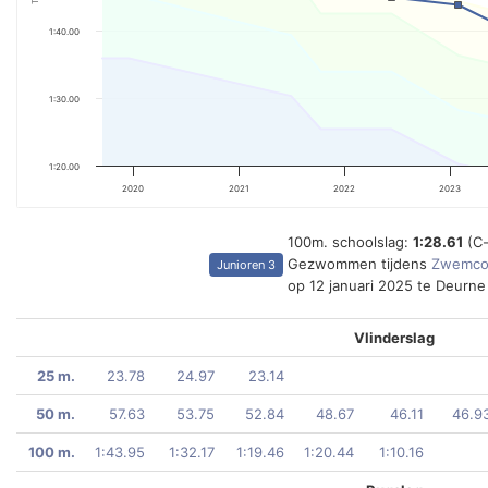
1:40.00
1:30.00
1:20.00
2020
2021
2022
2023
100m. schoolslag:
1:28.61
(C
Gezwommen tijdens
Zwemcom
Junioren 3
op 12 januari 2025 te Deurne
Vlinderslag
25 m.
23.78
24.97
23.14
50 m.
57.63
53.75
52.84
48.67
46.11
46.9
100 m.
1:43.95
1:32.17
1:19.46
1:20.44
1:10.16