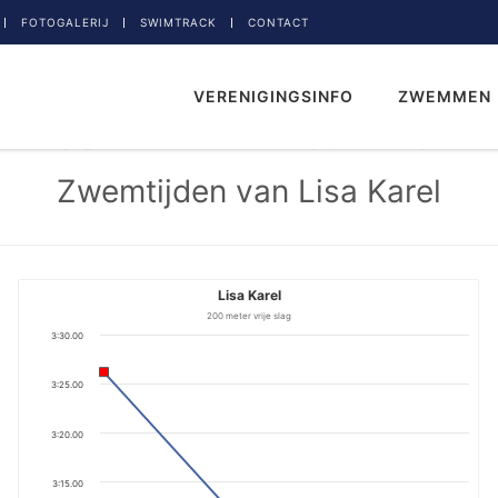
FOTOGALERIJ
SWIMTRACK
CONTACT
VERENIGINGSINFO
ZWEMMEN
Zwemtijden van Lisa Karel
Lisa Karel
200 meter vrije slag
3:30.00
3:25.00
3:20.00
3:15.00