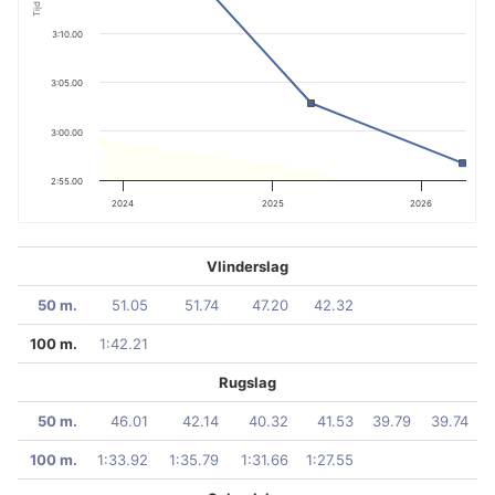
Tijd
3:10.00
3:05.00
3:00.00
2:55.00
2024
2025
2026
Vlinderslag
50 m.
51.05
51.74
47.20
42.32
100 m.
1:42.21
Rugslag
50 m.
46.01
42.14
40.32
41.53
39.79
39.74
100 m.
1:33.92
1:35.79
1:31.66
1:27.55