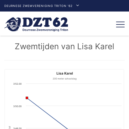
DEURNESE ZWEMVERENIGING TRITON '62
Togg
navi
Zwemtijden van Lisa Karel
Lisa Karel
200 meter schoolslag
3:52.00
3:50.00
Tijd
3:48.00