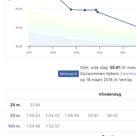
50.00
40.00
30.00
2017
2018
2019
2020
2021
50m. vrije slag:
55.81
(E-nive
Gezwommen tijdens
Zwemcom
Minioren 4
op 18 maart 2018 te Venray
Vlinderslag
25 m.
37.44
50 m.
1:09.63
1:04.03
1:08.64
54.81
49.42
100 m.
1:54.48
1:50.57