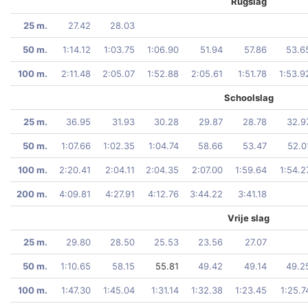
Rugslag
25 m.
27.42
28.03
50 m.
1:14.12
1:03.75
1:06.90
51.94
57.86
53.6
100 m.
2:11.48
2:05.07
1:52.88
2:05.61
1:51.78
1:53.9
Schoolslag
25 m.
36.95
31.93
30.28
29.87
28.78
32.9
50 m.
1:07.66
1:02.35
1:04.74
58.66
53.47
52.0
100 m.
2:20.41
2:04.11
2:04.35
2:07.00
1:59.64
1:54.2
200 m.
4:09.81
4:27.91
4:12.76
3:44.22
3:41.18
Vrije slag
25 m.
29.80
28.50
25.53
23.56
27.07
50 m.
1:10.65
58.15
55.81
49.42
49.14
49.2
100 m.
1:47.30
1:45.04
1:31.14
1:32.38
1:23.45
1:25.7