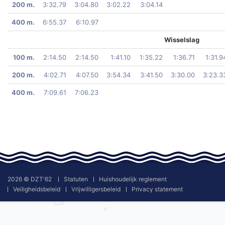
200 m.
3:32.79
3:04.80
3:02.22
3:04.14
400 m.
6:55.37
6:10.97
Wisselslag
100 m.
2:14.50
2:14.50
1:41.10
1:35.22
1:36.71
1:31.9
200 m.
4:02.71
4:07.50
3:54.34
3:41.50
3:30.00
3:23.3
400 m.
7:09.61
7:06.23
2026 © DZT'62
Statuten
Huishoudelijk reglement
Veiligheidsbeleid
Vrijwilligersbeleid
Privacy statement