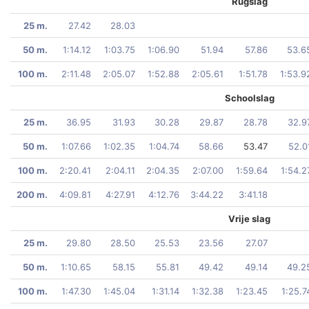
Rugslag
25 m.
27.42
28.03
50 m.
1:14.12
1:03.75
1:06.90
51.94
57.86
53.6
100 m.
2:11.48
2:05.07
1:52.88
2:05.61
1:51.78
1:53.9
Schoolslag
25 m.
36.95
31.93
30.28
29.87
28.78
32.9
50 m.
1:07.66
1:02.35
1:04.74
58.66
53.47
52.0
100 m.
2:20.41
2:04.11
2:04.35
2:07.00
1:59.64
1:54.2
200 m.
4:09.81
4:27.91
4:12.76
3:44.22
3:41.18
Vrije slag
25 m.
29.80
28.50
25.53
23.56
27.07
50 m.
1:10.65
58.15
55.81
49.42
49.14
49.2
100 m.
1:47.30
1:45.04
1:31.14
1:32.38
1:23.45
1:25.7