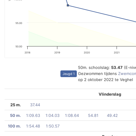
55.00
50.00
2018
2019
2020
2021
50m. schoolslag:
53.47
(E-niv
Gezwommen tijdens
Zwemcomp
Jeugd 1
op 2 oktober 2022 te Veghel
Vlinderslag
25 m.
37.44
50 m.
1:09.63
1:04.03
1:08.64
54.81
49.42
100 m.
1:54.48
1:50.57