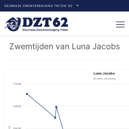
DEURNESE ZWEMVERENIGING TRITON '62
Togg
navi
Zwemtijden van Luna Jacobs
Luna Jacobs
50 meter schoolslag
1:10.00
1:05.00
Tijd
1:00.00