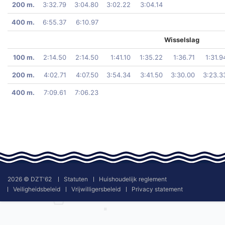
200 m.
3:32.79
3:04.80
3:02.22
3:04.14
400 m.
6:55.37
6:10.97
Wisselslag
100 m.
2:14.50
2:14.50
1:41.10
1:35.22
1:36.71
1:31.9
200 m.
4:02.71
4:07.50
3:54.34
3:41.50
3:30.00
3:23.3
400 m.
7:09.61
7:06.23
2026 © DZT'62
Statuten
Huishoudelijk reglement
Veiligheidsbeleid
Vrijwilligersbeleid
Privacy statement