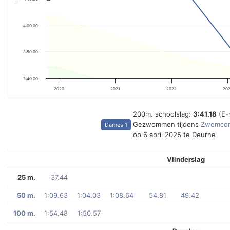
4:00.00
3:50.00
3:40.00
2020
2021
2022
20
200m. schoolslag:
3:41.18
(E-
Gezwommen tijdens
Zwemcom
Dames 1
op 6 april 2025 te Deurne
Vlinderslag
25 m.
37.44
50 m.
1:09.63
1:04.03
1:08.64
54.81
49.42
100 m.
1:54.48
1:50.57