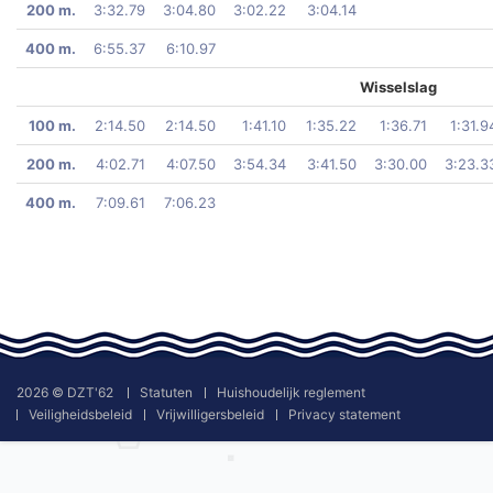
200 m.
3:32.79
3:04.80
3:02.22
3:04.14
400 m.
6:55.37
6:10.97
Wisselslag
100 m.
2:14.50
2:14.50
1:41.10
1:35.22
1:36.71
1:31.9
200 m.
4:02.71
4:07.50
3:54.34
3:41.50
3:30.00
3:23.3
400 m.
7:09.61
7:06.23
2026 © DZT'62
Statuten
Huishoudelijk reglement
Veiligheidsbeleid
Vrijwilligersbeleid
Privacy statement