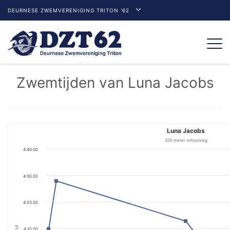
DEURNESE ZWEMVERENIGING TRITON '62
Togg
navi
Zwemtijden van Luna Jacobs
Luna Jacobs
200 meter schoolslag
4:40.00
4:30.00
4:20.00
Tijd
4:10.00