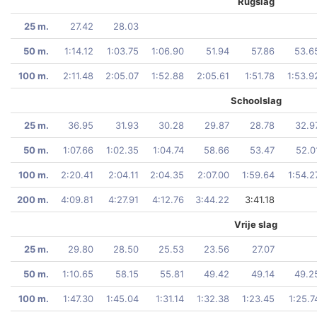
Rugslag
25 m.
27.42
28.03
50 m.
1:14.12
1:03.75
1:06.90
51.94
57.86
53.6
100 m.
2:11.48
2:05.07
1:52.88
2:05.61
1:51.78
1:53.9
Schoolslag
25 m.
36.95
31.93
30.28
29.87
28.78
32.9
50 m.
1:07.66
1:02.35
1:04.74
58.66
53.47
52.0
100 m.
2:20.41
2:04.11
2:04.35
2:07.00
1:59.64
1:54.2
200 m.
4:09.81
4:27.91
4:12.76
3:44.22
3:41.18
Vrije slag
25 m.
29.80
28.50
25.53
23.56
27.07
50 m.
1:10.65
58.15
55.81
49.42
49.14
49.2
100 m.
1:47.30
1:45.04
1:31.14
1:32.38
1:23.45
1:25.7