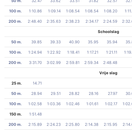
50 m.
32.47
33.62
33.51
31.82
32.57
32.
100 m.
1:10.86
1:09.14
1:08.54
1:08.54
1:08.20
1:11
200 m.
2:48.40
2:35.63
2:38.23
2:34.17
2:24.59
2:32
Schoolslag
50 m.
39.85
39.33
40.90
35.95
35.94
35.
100 m.
1:24.94
1:22.92
1:18.41
1:17.21
1:21.11
1:19
200 m.
3:31.70
3:02.99
2:59.81
2:59.34
2:48.48
Vrije slag
25 m.
14.71
50 m.
28.94
29.51
28.82
28.16
27.97
30.
100 m.
1:02.58
1:03.36
1:02.46
1:01.61
1:02.17
1:02
150 m.
1:51.48
200 m.
2:15.89
2:24.23
2:25.80
2:14.38
2:15.95
2:14