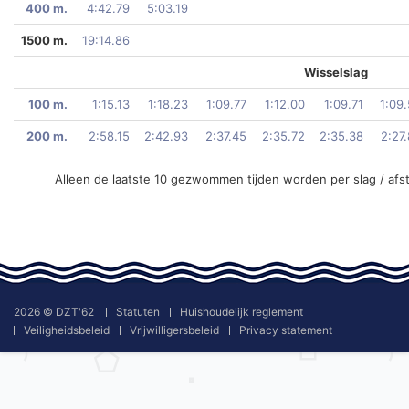
400 m.
4:42.79
5:03.19
1500 m.
19:14.86
Wisselslag
100 m.
1:15.13
1:18.23
1:09.77
1:12.00
1:09.71
1:09
200 m.
2:58.15
2:42.93
2:37.45
2:35.72
2:35.38
2:27
Alleen de laatste 10 gezwommen tijden worden per slag / afs
2026 © DZT'62
Statuten
Huishoudelijk reglement
Veiligheidsbeleid
Vrijwilligersbeleid
Privacy statement