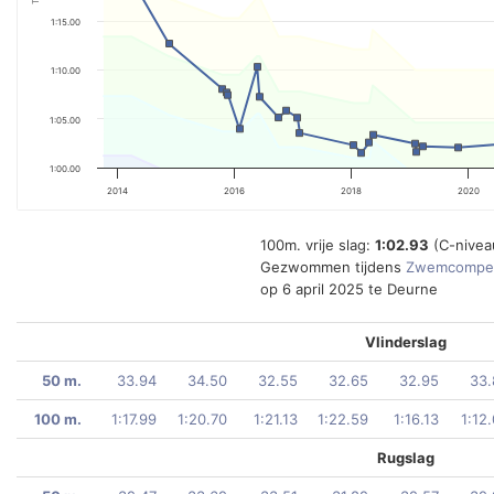
1:15.00
1:10.00
1:05.00
1:00.00
2014
2016
2018
2020
100m. vrije slag:
1:02.93
(C-nivea
Gezwommen tijdens
Zwemcompet
op 6 april 2025 te Deurne
Vlinderslag
50 m.
33.94
34.50
32.55
32.65
32.95
33.
100 m.
1:17.99
1:20.70
1:21.13
1:22.59
1:16.13
1:12
Rugslag