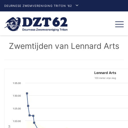
DEURNESE ZWEMVERENIGING TRITON '62
Togg
navi
Zwemtijden van Lennard Arts
Lennard Arts
100 meter vrije slag
1:35.00
1:30.00
1:25.00
1:20.00
Tijd