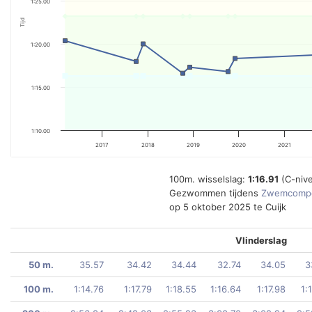
1:25.00
Tijd
1:20.00
1:15.00
1:10.00
2017
2018
2019
2020
2021
100m. wisselslag:
1:16.91
(C-niv
Gezwommen tijdens
Zwemcompe
op 5 oktober 2025 te Cuijk
Vlinderslag
50 m.
35.57
34.42
34.44
32.74
34.05
3
100 m.
1:14.76
1:17.79
1:18.55
1:16.64
1:17.98
1: