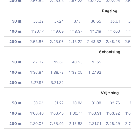
200 m.
2:56.84
2:48.03
2:55.23
3:00.70
3:02.94
2:5
Rugslag
50 m.
38.32
37.24
37.71
36.65
36.61
3
100 m.
1:20.17
1:19.69
1:18.37
1:17.19
1:17.00
1:
200 m.
2:53.86
2:48.96
2:43.22
2:43.82
2:45.25
2:5
Schoolslag
50 m.
42.32
45.67
40.53
41.55
100 m.
1:36.84
1:38.73
1:33.05
1:27.92
200 m.
3:27.62
3:21.32
Vrije slag
50 m.
30.94
31.22
30.84
31.08
32.76
3
100 m.
1:06.46
1:08.43
1:06.41
1:06.91
1:03.92
1:
200 m.
2:30.02
2:28.46
2:18.83
2:31.51
2:28.49
2:2