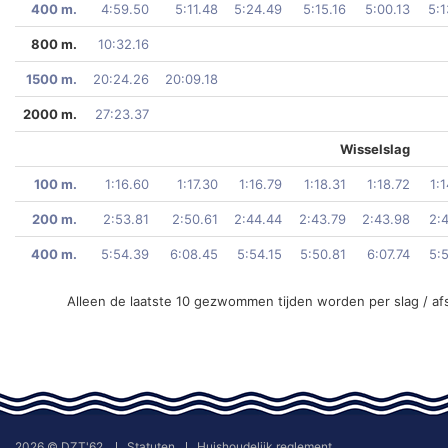
400 m.
4:59.50
5:11.48
5:24.49
5:15.16
5:00.13
5:1
800 m.
10:32.16
1500 m.
20:24.26
20:09.18
2000 m.
27:23.37
Wisselslag
100 m.
1:16.60
1:17.30
1:16.79
1:18.31
1:18.72
1:
200 m.
2:53.81
2:50.61
2:44.44
2:43.79
2:43.98
2:
400 m.
5:54.39
6:08.45
5:54.15
5:50.81
6:07.74
5:
Alleen de laatste 10 gezwommen tijden worden per slag / af
2026 © DZT'62
Statuten
Huishoudelijk reglement