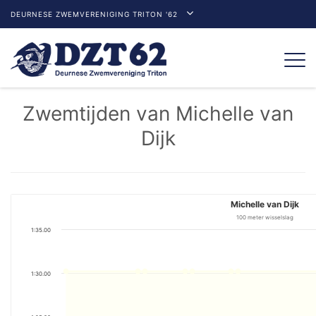
DEURNESE ZWEMVERENIGING TRITON '62
Togg
navi
Zwemtijden van Michelle van
Dijk
Michelle van Dijk
100 meter wisselslag
1:35.00
1:30.00