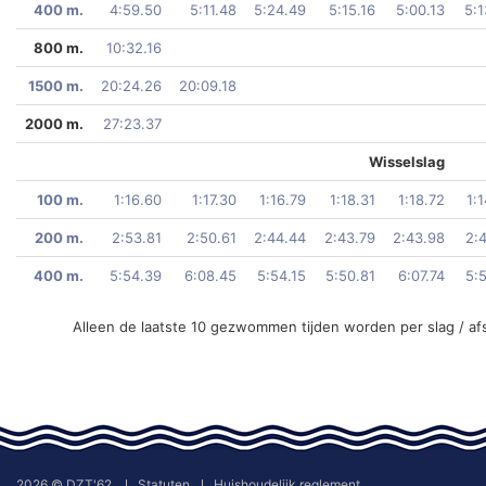
400 m.
4:59.50
5:11.48
5:24.49
5:15.16
5:00.13
5:1
800 m.
10:32.16
1500 m.
20:24.26
20:09.18
2000 m.
27:23.37
Wisselslag
100 m.
1:16.60
1:17.30
1:16.79
1:18.31
1:18.72
1:
200 m.
2:53.81
2:50.61
2:44.44
2:43.79
2:43.98
2:
400 m.
5:54.39
6:08.45
5:54.15
5:50.81
6:07.74
5:
Alleen de laatste 10 gezwommen tijden worden per slag / af
2026 © DZT'62
Statuten
Huishoudelijk reglement