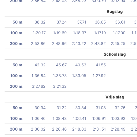
200 m.
2:56.84
2:48.03
2:55.23
3:00.70
3:02.94
2:5
Rugslag
50 m.
38.32
37.24
37.71
36.65
36.61
3
100 m.
1:20.17
1:19.69
1:18.37
1:17.19
1:17.00
1:
200 m.
2:53.86
2:48.96
2:43.22
2:43.82
2:45.25
2:5
Schoolslag
50 m.
42.32
45.67
40.53
41.55
100 m.
1:36.84
1:38.73
1:33.05
1:27.92
200 m.
3:27.62
3:21.32
Vrije slag
50 m.
30.94
31.22
30.84
31.08
32.76
3
100 m.
1:06.46
1:08.43
1:06.41
1:06.91
1:03.92
1:
200 m.
2:30.02
2:28.46
2:18.83
2:31.51
2:28.49
2:2