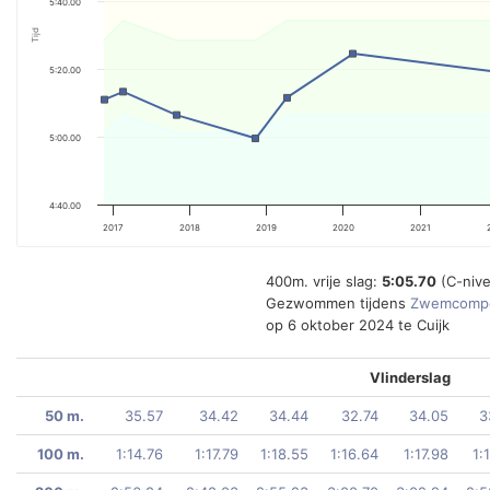
5:40.00
Tijd
5:20.00
5:00.00
4:40.00
2017
2018
2019
2020
2021
400m. vrije slag:
5:05.70
(C-niv
Gezwommen tijdens
Zwemcompe
op 6 oktober 2024 te Cuijk
Vlinderslag
50 m.
35.57
34.42
34.44
32.74
34.05
3
100 m.
1:14.76
1:17.79
1:18.55
1:16.64
1:17.98
1: