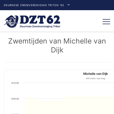
DEURNESE ZWEMVERENIGING TRITON '62
Togg
navi
Zwemtijden van Michelle van
Dijk
Michelle van Dijk
400 meter vrije slag
6:20.00
6:00.00