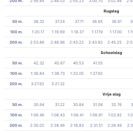
200 m.
2:56.84
2:48.03
2:55.23
3:00.70
3:02.94
2:5
Rugslag
50 m.
38.32
37.24
37.71
36.65
36.61
3
100 m.
1:20.17
1:19.69
1:18.37
1:17.19
1:17.00
1:
200 m.
2:53.86
2:48.96
2:43.22
2:43.82
2:45.25
2:5
Schoolslag
50 m.
42.32
45.67
40.53
41.55
100 m.
1:36.84
1:38.73
1:33.05
1:27.92
200 m.
3:27.62
3:21.32
Vrije slag
50 m.
30.94
31.22
30.84
31.08
32.76
3
100 m.
1:06.46
1:08.43
1:06.41
1:06.91
1:03.92
1:
200 m.
2:30.02
2:28.46
2:18.83
2:31.51
2:28.49
2:2