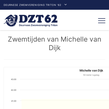
DEURNESE ZWEMVERENIGING TRITON '62
Togg
navi
Zwemtijden van Michelle van
Dijk
Michelle van Dijk
50 meter rugslag
43.00
42.00
41.00