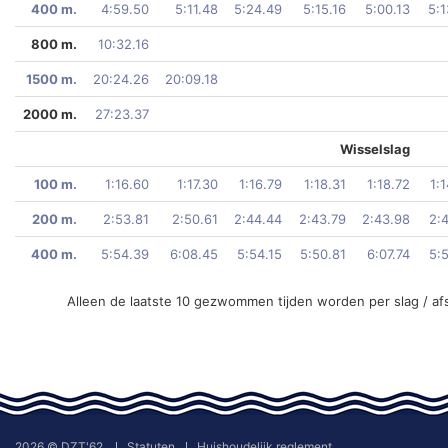
400 m.
4:59.50
5:11.48
5:24.49
5:15.16
5:00.13
5:1
800 m.
10:32.16
1500 m.
20:24.26
20:09.18
2000 m.
27:23.37
Wisselslag
100 m.
1:16.60
1:17.30
1:16.79
1:18.31
1:18.72
1:
200 m.
2:53.81
2:50.61
2:44.44
2:43.79
2:43.98
2:
400 m.
5:54.39
6:08.45
5:54.15
5:50.81
6:07.74
5:
Alleen de laatste 10 gezwommen tijden worden per slag / af
2026 © DZT'62
Statuten
Huishoudelijk reglement