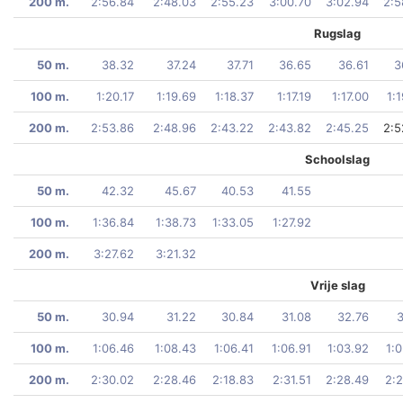
200 m.
2:56.84
2:48.03
2:55.23
3:00.70
3:02.94
2:5
Rugslag
50 m.
38.32
37.24
37.71
36.65
36.61
3
100 m.
1:20.17
1:19.69
1:18.37
1:17.19
1:17.00
1:
200 m.
2:53.86
2:48.96
2:43.22
2:43.82
2:45.25
2:5
Schoolslag
50 m.
42.32
45.67
40.53
41.55
100 m.
1:36.84
1:38.73
1:33.05
1:27.92
200 m.
3:27.62
3:21.32
Vrije slag
50 m.
30.94
31.22
30.84
31.08
32.76
3
100 m.
1:06.46
1:08.43
1:06.41
1:06.91
1:03.92
1:
200 m.
2:30.02
2:28.46
2:18.83
2:31.51
2:28.49
2:2