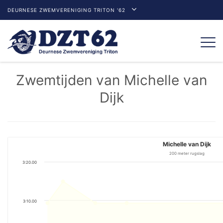
DEURNESE ZWEMVERENIGING TRITON '62
Togg
navi
Zwemtijden van Michelle van
Dijk
Michelle van Dijk
200 meter rugslag
3:20.00
3:10.00