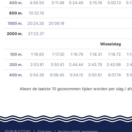
400 m.
4:59.50
5:11.48
5:24.49
5:15.16
5:00.13
5:1
800 m.
10:32.16
1500 m.
20:24.26
20:09.18
2000 m.
27:23.37
Wisselslag
100 m.
1:16.60
1:17.30
1:16.79
1:18.31
1:18.72
1:
200 m.
2:53.81
2:50.61
2:44.44
2:43.79
2:43.98
2:
400 m.
5:54.39
6:08.45
5:54.15
5:50.81
6:07.74
5:
Alleen de laatste 10 gezwommen tijden worden per slag / af
2026 © DZT'62
Statuten
Huishoudelijk reglement