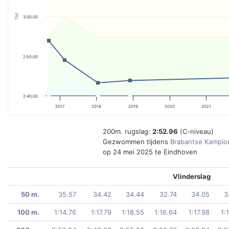
Tijd
3:00.00
2:50.00
2:40.00
2017
2018
2019
2020
2021
200m. rugslag:
2:52.96
(C-niveau)
Gezwommen tijdens
Brabantse Kampi
op 24 mei 2025 te Eindhoven
Vlinderslag
50 m.
35.57
34.42
34.44
32.74
34.05
3
100 m.
1:14.76
1:17.79
1:18.55
1:16.64
1:17.98
1: