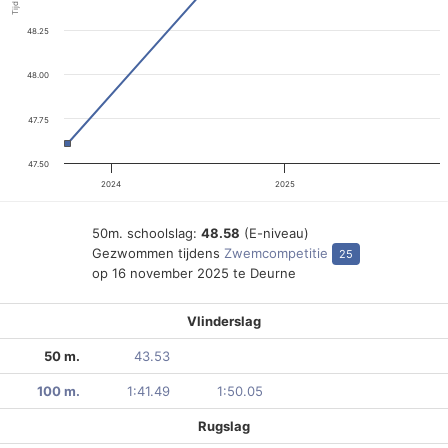
Tijd
48.25
48.00
47.75
47.50
2024
2025
50m. schoolslag:
48.58
(E-niveau)
Gezwommen tijdens
Zwemcompetitie
25
op 16 november 2025 te Deurne
Vlinderslag
50 m.
43.53
100 m.
1:41.49
1:50.05
Rugslag