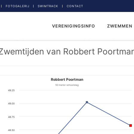
FOTOGALERIJ
SWIMTRACK
CONTACT
VERENIGINGSINFO
ZWEMMEN
Zwemtijden van Robbert Poortma
Robbert Poortman
50 meter schoolslag
49.25
49.00
48.75
48.50