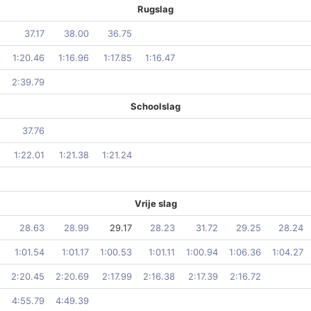
Rugslag
37.17
38.00
36.75
1:20.46
1:16.96
1:17.85
1:16.47
2:39.79
Schoolslag
37.76
1:22.01
1:21.38
1:21.24
Vrije slag
28.63
28.99
29.17
28.23
31.72
29.25
28.24
1:01.54
1:01.17
1:00.53
1:01.11
1:00.94
1:06.36
1:04.27
2:20.45
2:20.69
2:17.99
2:16.38
2:17.39
2:16.72
4:55.79
4:49.39