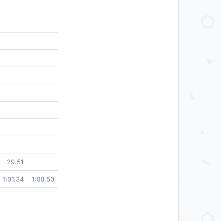
29.51
1:01.34
1:00.50