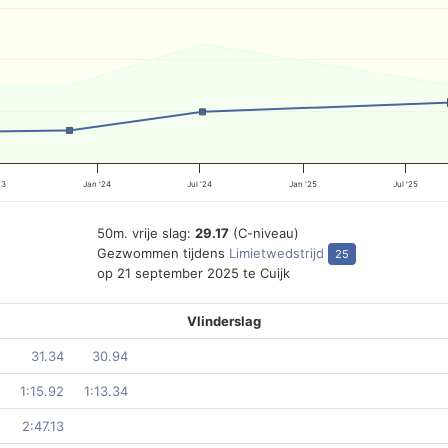
23
Jan '24
Jul '24
Jan '25
Jul '25
50m. vrije slag:
29.17
(C-niveau)
Gezwommen tijdens
Limietwedstrijd
25
op 21 september 2025 te Cuijk
Vlinderslag
31.34
30.94
1:15.92
1:13.34
2:47.13